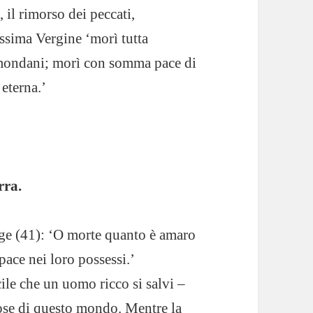
 il rimorso dei peccati,
tissima Vergine ‘morì tutta
i mondani; morì con somma pace di
 eterna.’
rra.
gge (41): ‘O morte quanto è amaro
pace nei loro possessi.’
cile che un uomo ricco si salvi –
ose di questo mondo. Mentre la