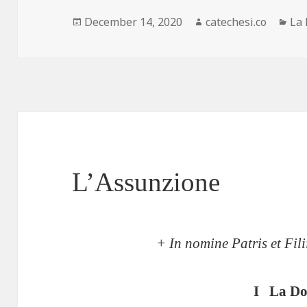
Posted
December 14, 2020
Author
catechesi.co
Cat
La
on
L’Assunzione
+ In nomine Patris et Fili
I La Do