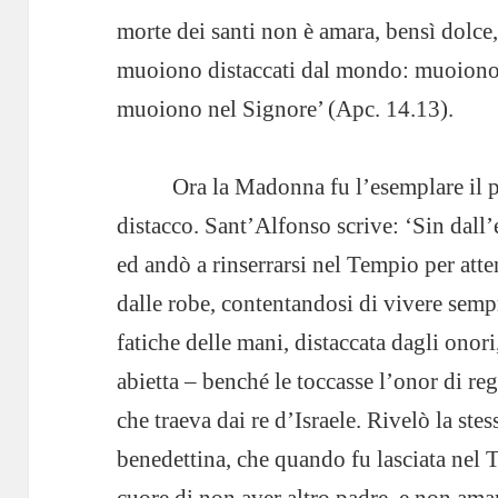
morte dei santi non è amara, bensì dolce
muoiono distaccati dal mondo: muoiono n
muoiono nel Signore’ (Apc. 14.13).
Ora la Madonna fu l’esemplare il p
distacco. Sant’Alfonso scrive: ‘Sin dall’e
ed andò a rinserrarsi nel Tempio per att
dalle robe, contentandosi di vivere semp
fatiche delle mani, distaccata dagli onor
abietta – benché le toccasse l’onor di re
che traeva dai re d’Israele. Rivelò la stes
benedettina, che quando fu lasciata nel T