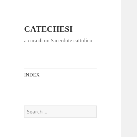
CATECHESI
a cura di un Sacerdote cattolico
INDEX
S
e
a
r