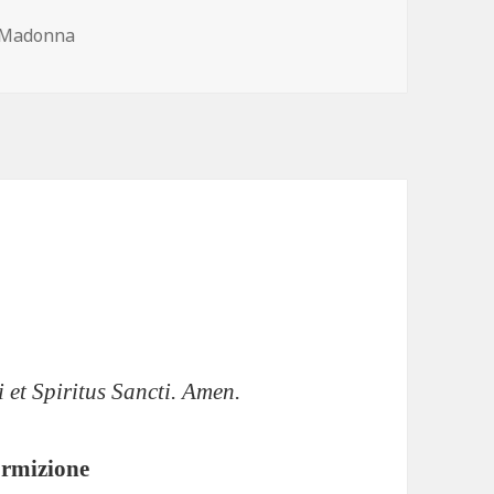
egories
 Madonna
i et Spiritus Sancti. Amen.
rmizione