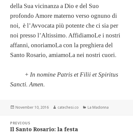
della Sua vicinanza a Dio e del Suo
profondo Amore materno verso ognuno di
noi, è l’Avvocata più potente che ci sia per
noi presso l’Altissimo. AffidiamoLe i nostri
affanni, onoriamoLa con la preghiera del
Santo Rosario, amiamoLa nei nostri cuori.
+
In nomine Patris et Filii et Spiritus
Sancti. Amen.
Posted
November 10, 2016
Author
catechesi.co
Categories
La Madonna
on
Post
PREVIOUS
Il Santo Rosario: la festa
navigation
Previous