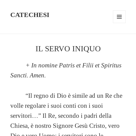
CATECHESI
MENU
AND
WIDGETS
IL SERVO INIQUO
+ In nomine Patris et Filii et Spiritus
Sancti. Amen.
“Il regno di Dio è simile ad un Re che
volle regolare i suoi conti con i suoi
servitori…” Il Re, secondo i padri della
Chiesa, è nostro Signore Gesù Cristo, vero
Dio e vero Uomo; i servitori sono le