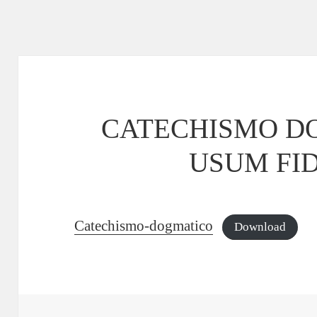
CATECHISMO D
USUM FI
Catechismo-dogmatico
Download