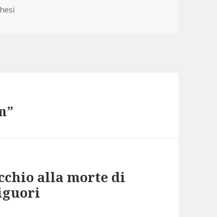
ories
hesi
m”
cchio alla morte di
iguori