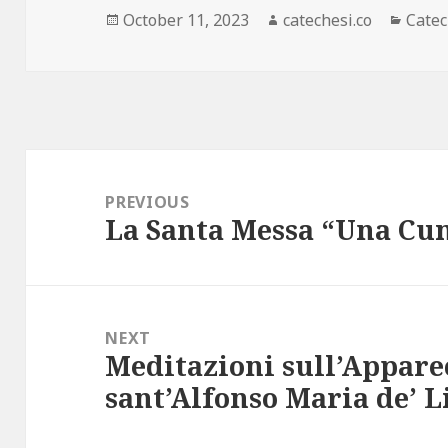
Posted
October 11, 2023
Author
catechesi.co
Categ
Catec
on
Post
navigation
PREVIOUS
La Santa Messa “Una Cu
Previous
post:
NEXT
Meditazioni sull’Appare
Next
sant’Alfonso Maria de’ L
post: