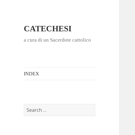
CATECHESI
a cura di un Sacerdote cattolico
INDEX
S
e
a
r