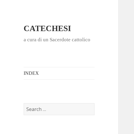
CATECHESI
a cura di un Sacerdote cattolico
INDEX
S
e
a
r