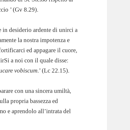
cio ’ (Gv 8.29).
e in desiderio ardente di unirci a
vamente la nostra impotenza e
rtificarci ed appagare il cuore,
rSi a noi con il quale disse:
ucare vobiscum
.’ (Lc 22.15).
arare con una sincera umiltà,
sulla propria bassezza ed
mo e aprendolo all’intrata del