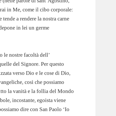
e (nelle parole di sant’Agostino,
rai in Me, come il cibo corporale:
 tende a rendere la nostra carne
e depone in lei un germe
 le nostre facoltà dell’
 quelle del Signore. Per questo
izzata verso Dio e le cose di Dio,
evangeliche, così che possiamo
utto la vanità e la follia del Mondo
bole, incostante, egoista viene
 possiamo dire con San Paolo ‘Io