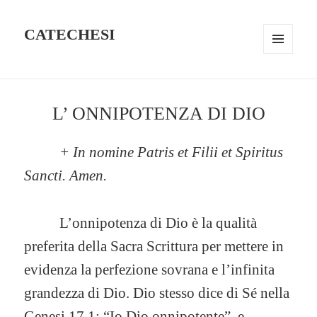
CATECHESI
MENU
AND
WIDGETS
L’ ONNIPOTENZA DI DIO
+ In nomine Patris et Filii et Spiritus
Sancti. Amen.
L’onnipotenza di Dio è la qualità
preferita della Sacra Scrittura per mettere in
evidenza la perfezione sovrana e l’infinita
grandezza di Dio. Dio stesso dice di Sé nella
Genesi 17,1: “Io Dio onnipotente”, e