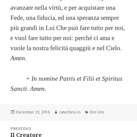
avanzare nella virtù, e per acquistare una
Fede, una fiducia, ed una speranza sempre
più grandi in Lui Che può fare tutto per noi,
e vuol fare tutto per noi: perché ci ama e
vuole la nostra felicità quaggiù e nel Cielo.
Amen
.
+ In nomine Patris et Filii et Spiritus
Sancti. Amen.
Posted
December 23, 2016
Author
catechesi.co
Categories
Dio Uno
on
Post
PREVIOUS
Il Creatore
navigation
Previous